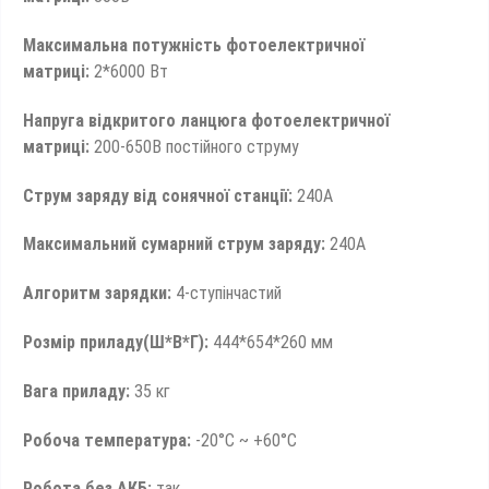
Максимальна потужність фотоелектричної
матриці:
2*6000 Вт
Напруга відкритого ланцюга фотоелектричної
матриці:
200-650В постійного струму
Струм заряду від сонячної станції:
240А
Максимальний сумарний струм заряду:
240А
Алгоритм зарядки:
4-ступінчастий
Розмір приладу(Ш*В*Г):
444*654*260 мм
Вага приладу:
35 кг
Робоча температура:
-20°C ~ +60°C
Робота без АКБ:
так