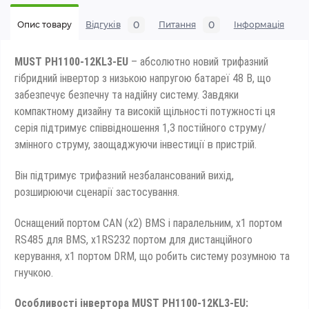
0
0
Опис товару
Відгуків
Питання
Iнформація
MUST PH1100-12KL3-EU
– абсолютно новий трифазний
гібридний інвертор з низькою напругою батареї 48 В, що
забезпечує безпечну та надійну систему. Завдяки
компактному дизайну та високій щільності потужності ця
серія підтримує співвідношення 1,3 постійного струму/
змінного струму, заощаджуючи інвестиції в пристрій.
Він підтримує трифазний незбалансований вихід,
розширюючи сценарії застосування.
Оснащений портом CAN (x2) BMS і паралельним, x1 портом
RS485 для BMS, x1RS232 портом для дистанційного
керування, x1 портом DRM, що робить систему розумною та
гнучкою.
Особливості інвертора MUST PH1100-12KL3-EU: