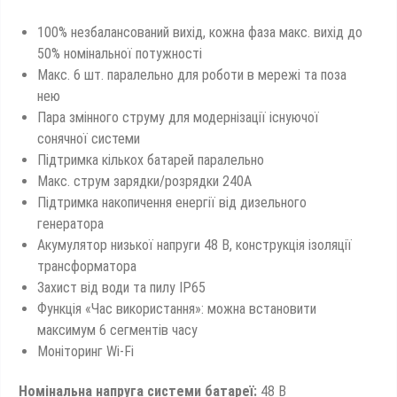
100% незбалансований вихід, кожна фаза макс. вихід до
50% номінальної потужності
Макс. 6 шт. паралельно для роботи в мережі та поза
нею
Пара змінного струму для модернізації існуючої
сонячної системи
Підтримка кількох батарей паралельно
Макс. струм зарядки/розрядки 240А
Підтримка накопичення енергії від дизельного
генератора
Акумулятор низької напруги 48 В, конструкція ізоляції
трансформатора
Захист від води та пилу IP65
Функція «Час використання»: можна встановити
максимум 6 сегментів часу
Моніторинг Wi-Fi
Номінальна напруга системи батареї:
48 В