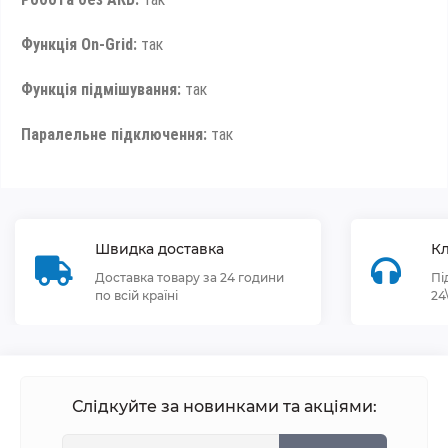
Функція On-Grid:
так
Функція підмішування:
так
Паралельне підключення:
так
Швидка доставка
Кл
Доставка товару за 24 години
Пі
по всій країні
24
Слідкуйте за новинками та акціями: